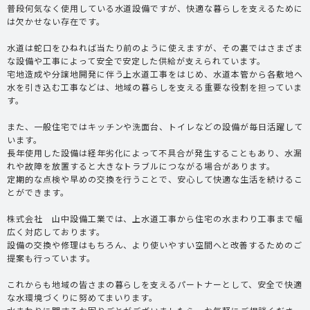
普段何気なく使用している水道設備ですが、快適な暮らしを支えるために
は欠かせない存在です。
水道は蛇口をひねれば当たり前のように使えますが、その裏ではさまざま
な設備や工事によって安全で安定した供給が支えられています。
宅地造成や分譲地開発に伴う上水道工事をはじめ、水道本管から各敷地へ
水を引き込む工事などは、地域の暮らしを支える重要な役割を担っていま
す。
また、一般住宅ではキッチンや洗面台、トイレなどの設備が毎日活躍して
います。
長年使用した設備は経年劣化によって不具合が発生することもあり、水漏
れや故障を放置すると大きなトラブルにつながる場合があります。
定期的な点検や早めの交換を行うことで、安心して快適な生活を続けるこ
とができます。
株式会社 山中設備工業では、上水道工事から住宅の水まわり工事まで幅
広く対応しております。
設備の交換や修理はもちろん、より使いやすい空間へと改善するためのご
提案も行っています。
これからも地域の皆さまの暮らしを支えるパートナーとして、安全で快適
な水環境づくりに努めてまいります。