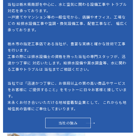
当社は栃木県南部を中心に、水と空気に関わる設備工事や
トラブル
対応を承っております。
一戸建てやマンション等の一般住宅から、店舗やオフィス、工場な
どの
給排水設備工事や空調・換気設備工事、配管工事など、
幅広く
承っております。
栃木市の指定工事店である当社が、豊富な実績と確かな技術で工事
を行います。
工事の際には排水設備士の資格を持った当社の専門スタッフが、迅
速かつ丁寧に
対応いたします。給排水設備や漏水調査等、水に関わ
る工事やトラブルは
当社までご相談ください。
当社では「迅速かつ丁寧に、お値段以上の質の高い商品やサービス
をお客様に
ご提供すること」をモットーに日々お客様と接していま
す。
末永くお付き合いいただける地域密着型企業として、
これからも地
域住民の皆様にご奉仕してまいります。
当社の強み